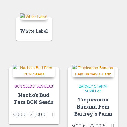
White Label
BCN SEEDS
SEMILLAS
BARNEY`S FARM
SEMILLAS
Nacho’s Bud
Tropicanna
Fem BCN Seeds
Banana Fem
Barney´s Farm
9,00
€
-
21,00
€
9,00
€
-
72,00
€