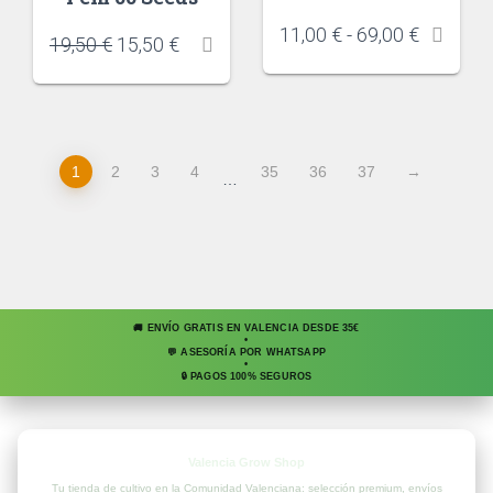
11,00
€
-
69,00
€
19,50
€
15,50
€
1
2
3
4
35
36
37
→
…
🚚 ENVÍO GRATIS EN VALENCIA DESDE 35€
•
💬 ASESORÍA POR WHATSAPP
•
🔒 PAGOS 100% SEGUROS
Valencia Grow Shop
Tu tienda de cultivo en la Comunidad Valenciana: selección premium, envíos