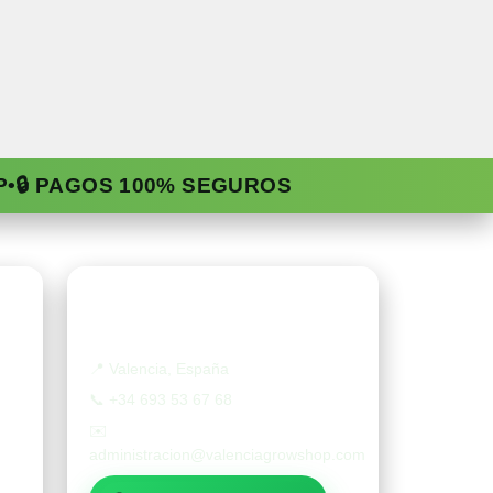
P
•
🔒 PAGOS 100% SEGUROS
Contacto
📍
Valencia, España
📞
+34 693 53 67 68
✉️
administracion@valenciagrowshop.com