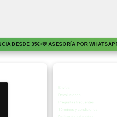
NCIA DESDE 35€
•
💬 ASESORÍA POR WHATSAP
da
Ayuda
Envíos
Devoluciones
Preguntas frecuentes
Términos y condiciones
Política de privacidad