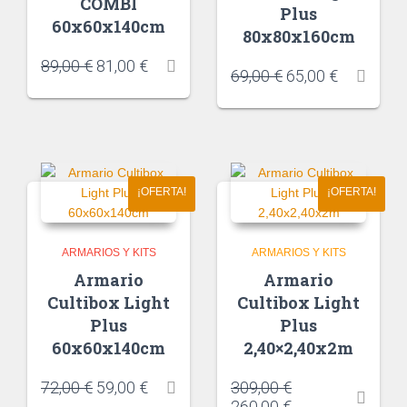
COMBI
Plus
60x60x140cm
80x80x160cm
89,00
€
81,00
€
69,00
€
65,00
€
¡OFERTA!
¡OFERTA!
ARMARIOS Y KITS
ARMARIOS Y KITS
Armario
Armario
Cultibox Light
Cultibox Light
Plus
Plus
60x60x140cm
2,40×2,40x2m
72,00
€
59,00
€
309,00
€
260,00
€