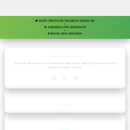
🚚 ENVÍO GRATIS EN VALENCIA DESDE 35€
•
💬 ASESORÍA POR WHATSAPP
•
🔒 PAGOS 100% SEGUROS
Valencia Grow Shop
Tu tienda de cultivo en la Comunidad Valenciana: selección premium, envíos
rápidos y soporte experto.
Tienda
Catálogo
Ayuda
Envíos