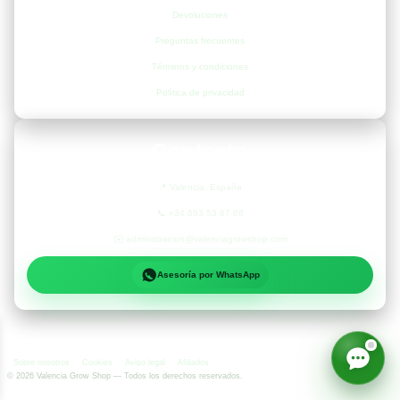
Devoluciones
Preguntas frecuentes
Términos y condiciones
Política de privacidad
Contacto
📍
Valencia, España
📞
+34 693 53 67 68
✉️
administracion@valenciagrowshop.com
Asesoría por WhatsApp
Sobre nosotros
Cookies
Aviso legal
Afiliados
©
2026
Valencia Grow Shop — Todos los derechos reservados.