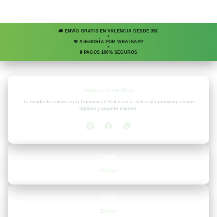
🚚 ENVÍO GRATIS EN VALENCIA DESDE 35€
•
💬 ASESORÍA POR WHATSAPP
•
🔒 PAGOS 100% SEGUROS
Valencia Grow Shop
Tu tienda de cultivo en la Comunidad Valenciana: selección premium, envíos
rápidos y soporte experto.
Tienda
Catálogo
Ayuda
Envíos