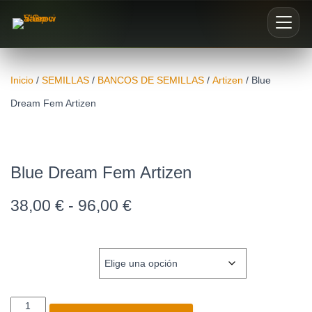
Inicio
Inicio
/
SEMILLAS
/
BANCOS DE SEMILLAS
/
Artizen
/ Blue
Dream Fem Artizen
Nosotros
Blog
Blue Dream Fem Artizen
Buscar productos
38,00
€
-
96,00
€
0
UNIDADES