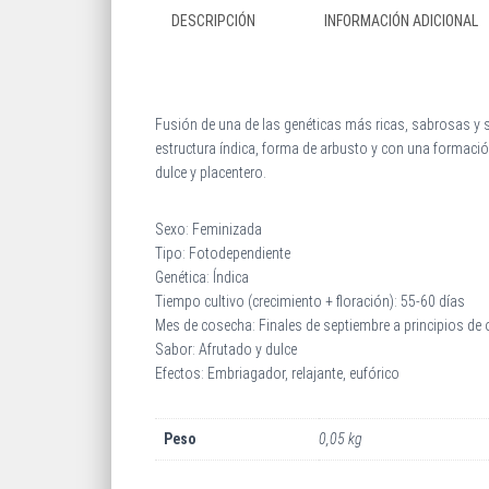
DESCRIPCIÓN
INFORMACIÓN ADICIONAL
Fusión de una de las genéticas más ricas, sabrosas y
estructura índica, forma de arbusto y con una formac
dulce y placentero.
Sexo:
Feminizada
Tipo:
Fotodependiente
Genética:
Índica
Tiempo cultivo (crecimiento + floración):
55-60 días
Mes de cosecha:
Finales de septiembre a principios de 
Sabor:
Afrutado y dulce
Efectos:
Embriagador, relajante, eufórico
Peso
0,05 kg