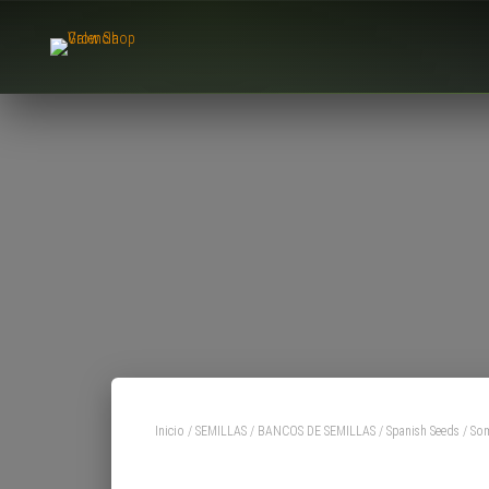
Inicio
/
SEMILLAS
/
BANCOS DE SEMILLAS
/
Spanish Seeds
/ Som