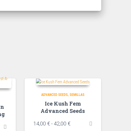
ADVANCED SEEDS
SEMILLAS
Ice Kush Fem
ón
Advanced Seeds
ng
14,00
€
-
42,00
€