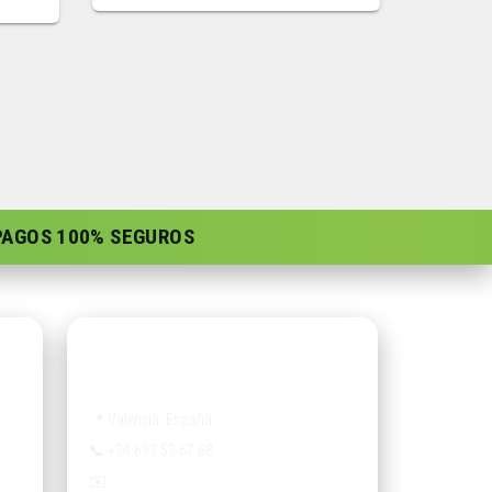
 PAGOS 100% SEGUROS
Contacto
📍
Valencia, España
📞
+34 693 53 67 68
✉️