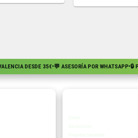
 VALENCIA DESDE 35€
•
💬 ASESORÍA POR WHATSAPP
•
🔒
da
Ayuda
Envíos
Devoluciones
Preguntas frecuentes