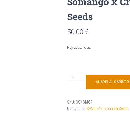
Somango x Cr
Seeds
50,00
€
Hay existencias
AÑADIR AL CARRITO
SKU:
SSXSMCR
Categorías:
SEMILLAS
,
Spanish Seeds