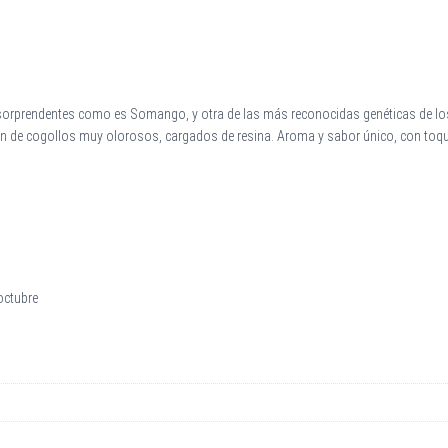
 sorprendentes como es Somango, y otra de las más reconocidas genéticas de los
ión de cogollos muy olorosos, cargados de resina. Aroma y sabor único, con to
octubre