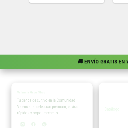
🚚 ENVÍO GRATIS EN
Valencia Grow Shop
Tien
Tu tienda de cultivo en la Comunidad
Valenciana: selección premium, envíos
Catálogo
rápidos y soporte experto.