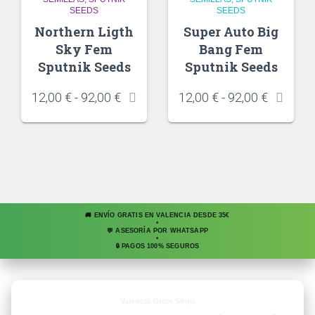
SEEDS
SEEDS
Northern Ligth
Super Auto Big
Sky Fem
Bang Fem
Sputnik Seeds
Sputnik Seeds
12,00
€
-
92,00
€
12,00
€
-
92,00
€
🚚 ENVÍO GRATIS EN VALENCIA DESDE 35€
•
💬 ASESORÍA POR WHATSAPP
•
🔒 PAGOS 100% SEGUROS
Valencia Grow Shop