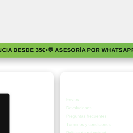
NCIA DESDE 35€
•
💬 ASESORÍA POR WHATSAP
da
Ayuda
Envíos
Devoluciones
Preguntas frecuentes
Términos y condiciones
Política de privacidad