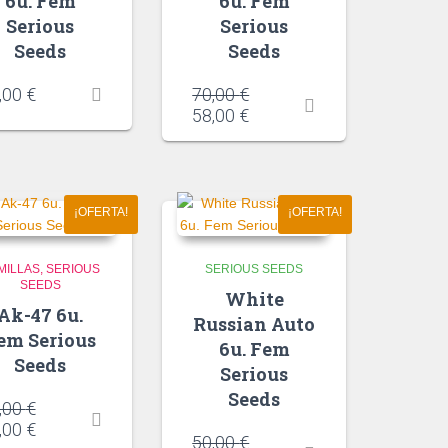
6u. Fem
6u. Fem
Serious
Serious
Seeds
Seeds
,00
€
70,00
€
58,00
€
¡OFERTA!
¡OFERTA!
MILLAS
SERIOUS
SERIOUS SEEDS
SEEDS
White
Ak-47 6u.
Russian Auto
em Serious
6u. Fem
Seeds
Serious
Seeds
,00
€
,00
€
50,00
€