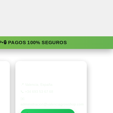
P
•
🔒 PAGOS 100% SEGUROS
Contacto
📍
Valencia, España
📞
+34 693 53 67 68
✉️
administracion@valenciagrowshop.com