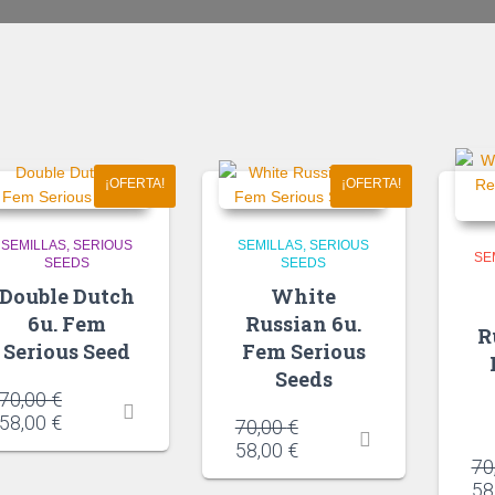
¡OFERTA!
¡OFERTA!
SEMILLAS
SERIOUS
SEMILLAS
SERIOUS
SE
SEEDS
SEEDS
Double Dutch
White
6u. Fem
Russian 6u.
R
Serious Seed
Fem Serious
Seeds
70,00
€
58,00
€
70,00
€
58,00
€
70
58