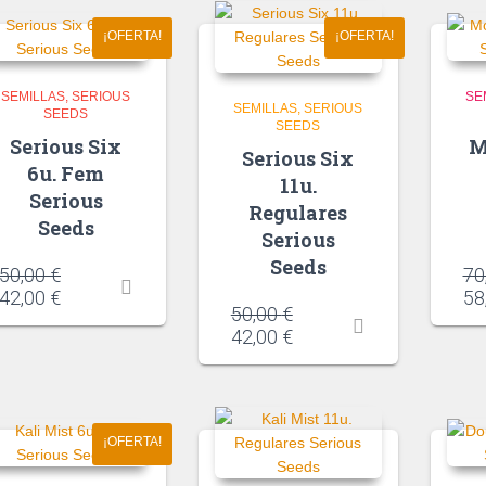
¡OFERTA!
¡OFERTA!
SEMILLAS
SERIOUS
SE
SEMILLAS
SERIOUS
SEEDS
SEEDS
Serious Six
M
Serious Six
6u. Fem
11u.
Serious
Regulares
Seeds
Serious
Seeds
50,00
€
70
42,00
€
58
50,00
€
42,00
€
¡OFERTA!