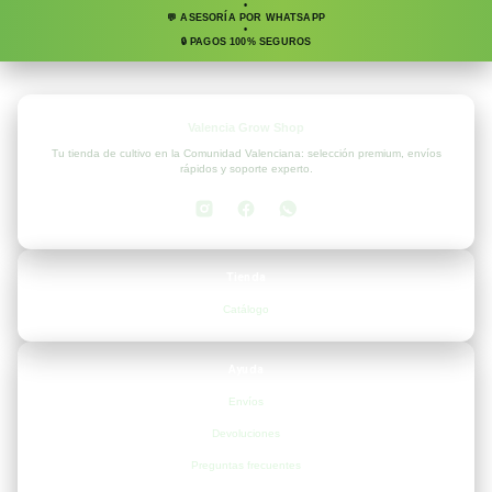
•
💬 ASESORÍA POR WHATSAPP
•
🔒 PAGOS 100% SEGUROS
Valencia Grow Shop
Tu tienda de cultivo en la Comunidad Valenciana: selección premium, envíos
rápidos y soporte experto.
Tienda
Catálogo
Ayuda
Envíos
Devoluciones
Preguntas frecuentes