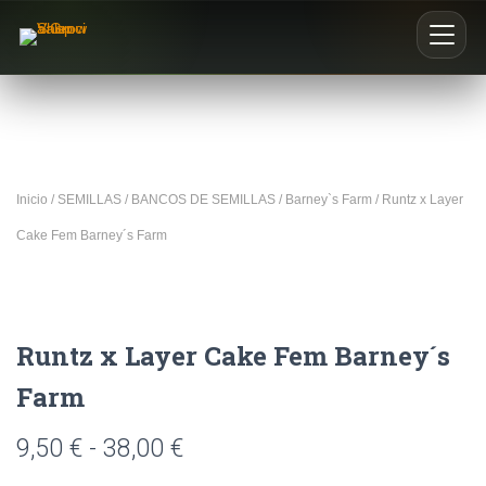
Inicio
Nosotros
Inicio
/
SEMILLAS
/
BANCOS DE SEMILLAS
/
Barney`s Farm
/ Runtz x Layer
Blog
Cake Fem Barney´s Farm
Buscar productos
0
Runtz x Layer Cake Fem Barney´s
Farm
9,50
€
-
38,00
€