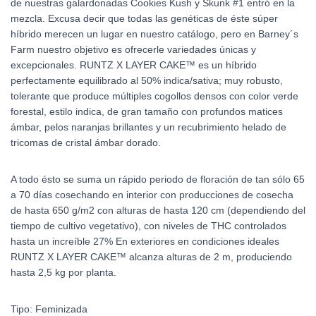
de nuestras galardonadas Cookies Kush y Skunk #1 entró en la
mezcla. Excusa decir que todas las genéticas de éste súper
híbrido merecen un lugar en nuestro catálogo, pero en Barney´s
Farm nuestro objetivo es ofrecerle variedades únicas y
excepcionales. RUNTZ X LAYER CAKE™ es un híbrido
perfectamente equilibrado al 50% indica/sativa; muy robusto,
tolerante que produce múltiples cogollos densos con color verde
forestal, estilo indica, de gran tamaño con profundos matices
ámbar, pelos naranjas brillantes y un recubrimiento helado de
tricomas de cristal ámbar dorado.
A todo ésto se suma un rápido periodo de floración de tan sólo 65
a 70 días cosechando en interior con producciones de cosecha
de hasta 650 g/m2 con alturas de hasta 120 cm (dependiendo del
tiempo de cultivo vegetativo), con niveles de THC controlados
hasta un increíble 27% En exteriores en condiciones ideales
RUNTZ X LAYER CAKE™ alcanza alturas de 2 m, produciendo
hasta 2,5 kg por planta.
Tipo: Feminizada