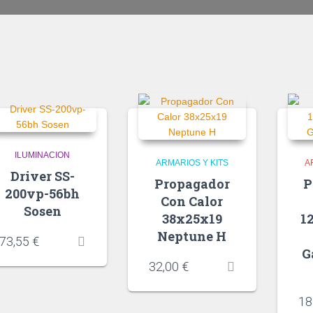
ILUMINACION
ARMARIOS Y KITS
A
Driver SS-
Propagador
P
200vp-56bh
Con Calor
Sosen
38x25x19
1
Neptune H
73,55
€
G
32,00
€
18