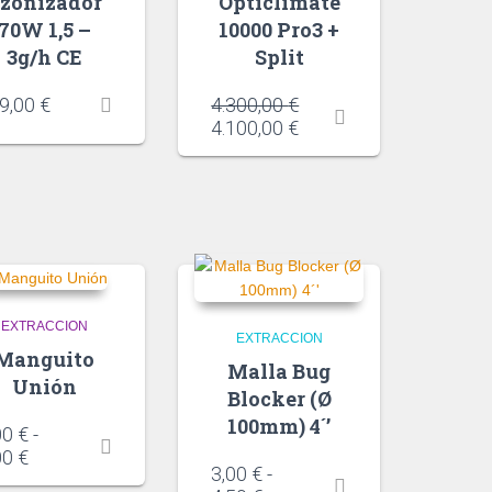
zonizador
Opticlimate
70W 1,5 –
10000 Pro3 +
3g/h CE
Split
9,00
€
4.300,00
€
4.100,00
€
EXTRACCION
EXTRACCION
Manguito
Malla Bug
Unión
Blocker (Ø
100mm) 4´’
00
€
-
00
€
3,00
€
-