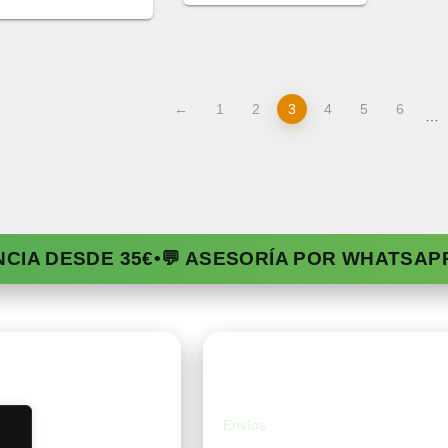
←
1
2
3
4
5
6
…
NCIA DESDE 35€
•
💬 ASESORÍA POR WHATSAP
da
Ayuda
Envíos