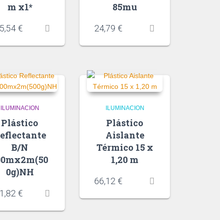
m x1*
85mu
5,54
€
24,79
€
ILUMINACION
ILUMINACION
Plástico
Plástico
eflectante
Aislante
B/N
Térmico 15 x
00mx2m(50
1,20 m
0g)NH
66,12
€
1,82
€