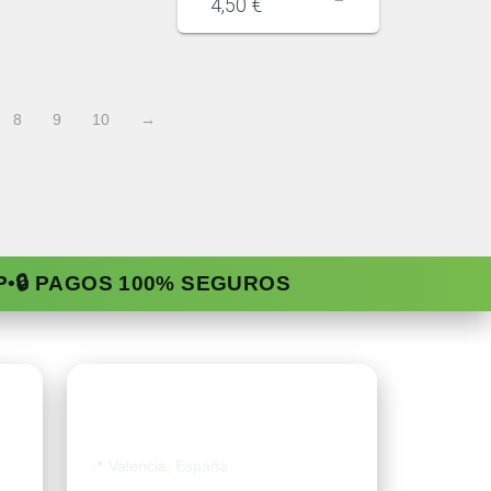
4,50
€
8
9
10
→
P
•
🔒 PAGOS 100% SEGUROS
Contacto
📍
Valencia, España