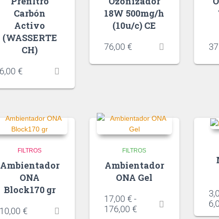
Prefiltro
Ozonizador
O
Carbón
18W 500mg/h
Activo
(10u/c) CE
(WASSERTE
76,00
€
37
CH)
6,00
€
FILTROS
FILTROS
Ambientador
Ambientador
ONA
ONA Gel
Block170 gr
3,
17,00
€
-
6,
176,00
€
10,00
€