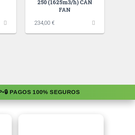
250 (1625m3/h) CAN
FAN
234,00
€
P
•
🔒 PAGOS 100% SEGUROS
Contacto