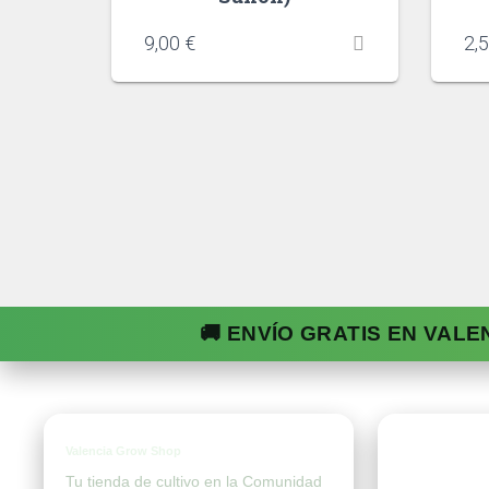
9,00
€
2,
🚚 ENVÍO GRATIS EN VALE
Valencia Grow Shop
Tien
Tu tienda de cultivo en la Comunidad