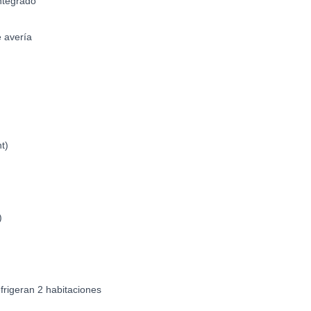
integrado
 avería
t)
)
frigeran 2 habitaciones