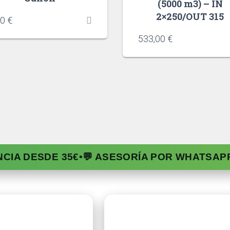
(5000 m3) – IN
2×250/OUT 315
50
€
533,00
€
NCIA DESDE 35€
•
💬 ASESORÍA POR WHATSAP
da
Ayuda