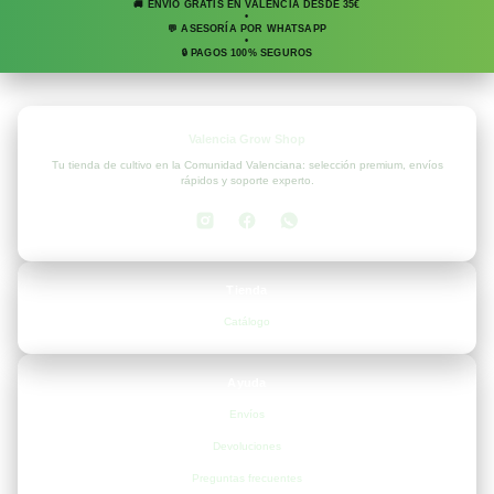
🚚 ENVÍO GRATIS EN VALENCIA DESDE 35€
•
💬 ASESORÍA POR WHATSAPP
•
🔒 PAGOS 100% SEGUROS
Valencia Grow Shop
Tu tienda de cultivo en la Comunidad Valenciana: selección premium, envíos
rápidos y soporte experto.
Tienda
Catálogo
Ayuda
Envíos
Devoluciones
Preguntas frecuentes