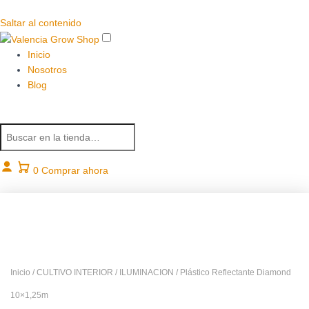
Saltar al contenido
Inicio
Nosotros
Blog
B
u
s
c
0
Comprar ahora
a
r
p
r
o
d
u
Inicio
/
CULTIVO INTERIOR
/
ILUMINACION
/ Plástico Reflectante Diamond
c
10×1,25m
t