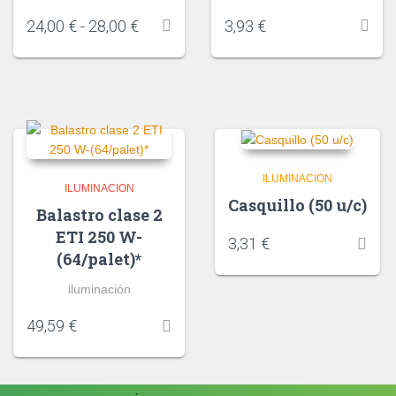
24,00
€
-
28,00
€
3,93
€
ILUMINACION
ILUMINACION
Casquillo (50 u/c)
Balastro clase 2
ETI 250 W-
3,31
€
(64/palet)*
iluminación
49,59
€