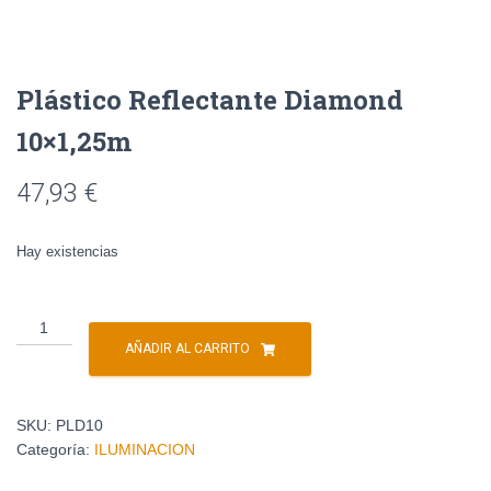
o
s
Plástico Reflectante Diamond
10×1,25m
47,93
€
Hay existencias
AÑADIR AL CARRITO
SKU:
PLD10
Categoría:
ILUMINACION