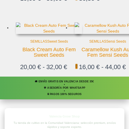
SEMILLAS
Sweet Seeds
SEMILLAS
Sensi Seeds
Black Cream Auto Fem
Caramellow Kush Au
Sweet Seeds
Fem Sensi Seeds
20,00
€
-
32,00
€
16,00
€
-
44,00
€
🚚 ENVÍO GRATIS EN VALENCIA DESDE 35€
•
💬 ASESORÍA POR WHATSAPP
•
🔒 PAGOS 100% SEGUROS
Valencia Grow Shop
Tu tienda de cultivo en la Comunidad Valenciana: selección premium, envíos
rápidos y soporte experto.