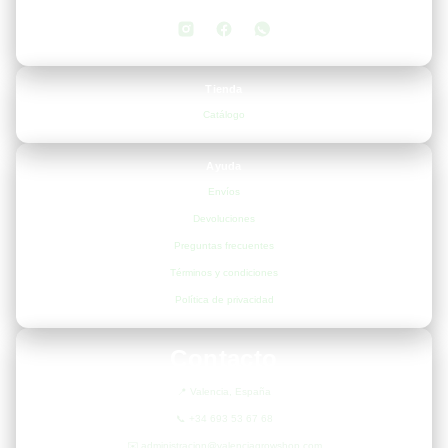
Tienda
Catálogo
Ayuda
Envíos
Devoluciones
Preguntas frecuentes
Términos y condiciones
Política de privacidad
Contacto
📍
Valencia, España
📞
+34 693 53 67 68
✉️
administracion@valenciagrowshop.com