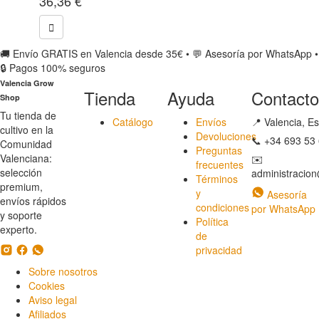
36,36
€
🚚 Envío GRATIS en Valencia desde 35€
•
💬 Asesoría por WhatsApp
•
🔒 Pagos 100% seguros
Valencia Grow
Tienda
Ayuda
Contacto
Shop
Tu tienda de
Catálogo
Envíos
📍
Valencia, E
cultivo en la
Devoluciones
📞
+34 693 53 
Comunidad
Preguntas
Valenciana:
✉️
frecuentes
selección
administracio
Términos
premium,
y
Asesoría
envíos rápidos
condiciones
por WhatsApp
y soporte
Política
experto.
de
privacidad
Sobre nosotros
Cookies
Aviso legal
Afiliados