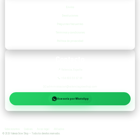
Envíos
Devoluciones
Preguntas frecuentes
Términos y condiciones
Política de privacidad
Contacto
📍
Valencia, España
📞
+34 693 53 67 68
✉️
administracion@valenciagrowshop.com
Asesoría por WhatsApp
Sobre nosotros
Cookies
Aviso legal
Afiliados
©
2026
Valencia Grow Shop — Todos los derechos reservados.