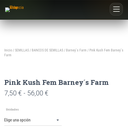
Inicio
Nosotros
Inicio
/
SEMILLAS
/
BANCOS DE SEMILLAS
/
Barney`s Farm
/ Pink Kush Fem Barney´s
Farm
Blog
Buscar productos
Pink Kush Fem Barney´s Farm
0
7,50
€
-
56,00
€
Unidades