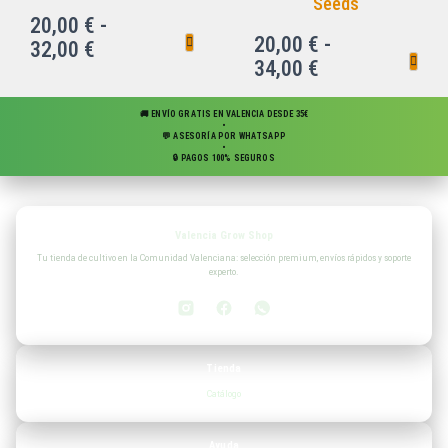
Seeds
20,00
€
-
20,00
€
-
32,00
€
34,00
€
🚚 ENVÍO GRATIS EN VALENCIA DESDE 35€
•
💬 ASESORÍA POR WHATSAPP
•
🔒 PAGOS 100% SEGUROS
Valencia Grow Shop
Tu tienda de cultivo en la Comunidad Valenciana: selección premium, envíos rápidos y soporte
experto.
Tienda
Catálogo
Ayuda