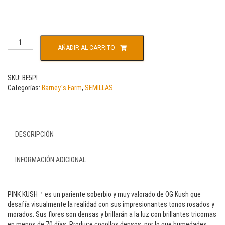
AÑADIR AL CARRITO
SKU:
BF5PI
Categorías:
Barney`s Farm
,
SEMILLAS
DESCRIPCIÓN
INFORMACIÓN ADICIONAL
PINK KUSH ™ es un pariente soberbio y muy valorado de OG Kush que
desafía visualmente la realidad con sus impresionantes tonos rosados y
morados. Sus flores son densas y brillarán a la luz con brillantes tricomas
en menos de 70 días. Produce cogollos densos, por lo que humedades