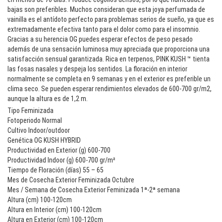
bajas son preferibles. Muchos consideran que esta joya perfumada de
vainilla es el antídoto perfecto para problemas serios de sueño, ya que es
extremadamente efectiva tanto para el dolor como para el insomnio.
Gracias a su herencia OG puedes esperar efectos de peso pesado
además de una sensación luminosa muy apreciada que proporciona una
satisfacción sensual garantizada. Rica en terpenos, PINK KUSH ™ tienta
las fosas nasales y despeja los sentidos. La floración en interior
normalmente se completa en 9 semanas y en el exterior es preferible un
clima seco. Se pueden esperar rendimientos elevados de 600-700 gr/m2,
aunque la altura es de 1,2 m.
Tipo Feminizada
Fotoperiodo Normal
Cultivo Indoor/outdoor
Genética OG KUSH HYBRID
Productividad en Exterior (g) 600-700
Productividad Indoor (g) 600-700 gr/m²
Tiempo de Floración (días) 55 – 65
Mes de Cosecha Exterior Feminizada Octubre
Mes / Semana de Cosecha Exterior Feminizada 1ª-2ª semana
Altura (cm) 100-120cm
Altura en Interior (cm) 100-120cm
Altura en Exterior (cm) 100-120cm