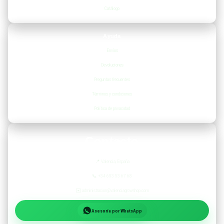
Catálogo
Ayuda
Envíos
Devoluciones
Preguntas frecuentes
Términos y condiciones
Política de privacidad
Contacto
📍
Valencia, España
📞
+34 693 53 67 68
✉️
administracion@valenciagrowshop.com
Asesoría por WhatsApp