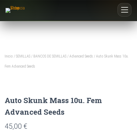
Inicio
Nosotros
Inicio
/
SEMILLAS
/
BANCOS DE SEMILLAS
/
Advanced Seeds
/ Auto Skunk Mass 10u.
Blog
Fem Advanced Seeds
Buscar productos
0
Auto Skunk Mass 10u. Fem
Advanced Seeds
45,00
€