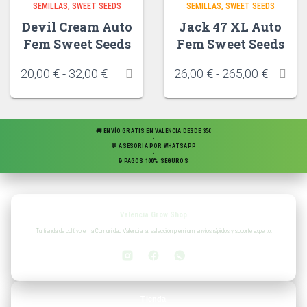
SEMILLAS
SWEET SEEDS
SEMILLAS
SWEET SEEDS
Devil Cream Auto
Jack 47 XL Auto
Fem Sweet Seeds
Fem Sweet Seeds
20,00
€
-
32,00
€
26,00
€
-
265,00
€
🚚 ENVÍO GRATIS EN VALENCIA DESDE 35€
•
💬 ASESORÍA POR WHATSAPP
•
🔒 PAGOS 100% SEGUROS
Valencia Grow Shop
Tu tienda de cultivo en la Comunidad Valenciana: selección premium, envíos rápidos y soporte experto.
Tienda