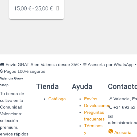
15,00
€
-
25,00
€
🚚 Envío GRATIS en Valencia desde 35€
•
💬 Asesoría por WhatsApp
•
🔒 Pagos 100% seguros
Valencia Grow
Tienda
Ayuda
Contact
Shop
Tu tienda de
Catálogo
Envíos
📍
Valencia, E
cultivo en la
Devoluciones
Comunidad
📞
+34 693 53 
Preguntas
Valenciana:
✉️
frecuentes
selección
administracio
Términos
premium,
y
Asesoría
envíos rápidos