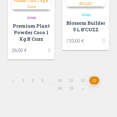
ATAMI
ATAMI
Blossom Builder
Premium Plant
5 L B’CUZZ
Powder Coco 1
Kg B´Cuzz
133,00
€
26,00
€
←
1
2
3
10
11
12
13
…
14
15
→