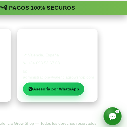
P
•
🔒 PAGOS 100% SEGUROS
Contacto
📍
Valencia, España
📞
+34 693 53 67 68
✉️
administracion@valenciagrowshop.com
Asesoría por WhatsApp
alencia Grow Shop — Todos los derechos reservados.