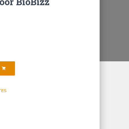
oor BioBizz
TES