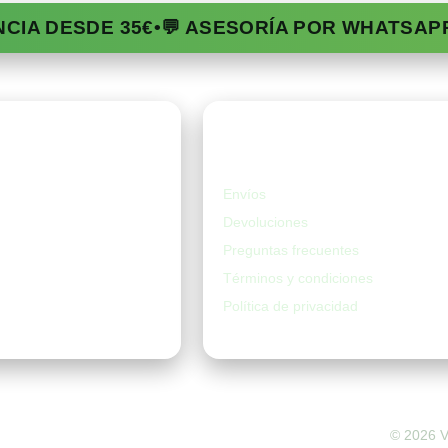
NCIA DESDE 35€
•
💬 ASESORÍA POR WHATSAP
da
Ayuda
Envíos
Devoluciones
Preguntas frecuentes
Términos y condiciones
Política de privacidad
©
2026
V