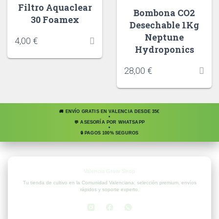
Filtro Aquaclear
Bombona CO2
30 Foamex
Desechable 1Kg
Neptune
4,00
€
Hydroponics
28,00
€
🚚 ENVÍO GRATIS EN VALENCIA DESDE 35€
•
💬 ASESORÍA POR WHATSAPP
•
🔒 PAGOS 100% SEGUROS
Valencia Grow Shop
Tu tienda de cultivo en la Comunidad Valenciana: selección premium, envíos
rápidos y soporte experto.