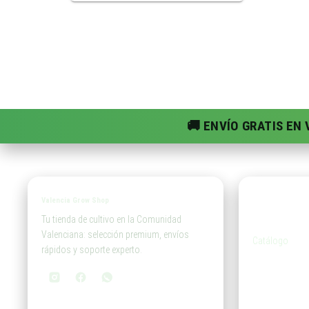
🚚 ENVÍO GRATIS EN
Valencia Grow Shop
Tien
Tu tienda de cultivo en la Comunidad
Valenciana: selección premium, envíos
Catálogo
rápidos y soporte experto.