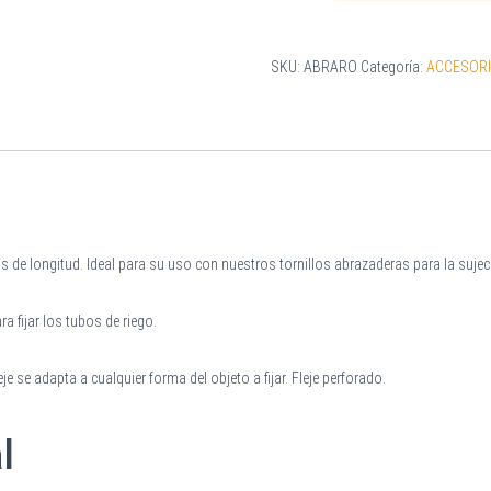
SKU:
ABRARO
Categoría:
ACCESOR
 de longitud. Ideal para su uso con nuestros
tornillos abrazaderas
para la sujec
a fijar los tubos de riego.
je se adapta a cualquier forma del objeto a fijar. Fleje perforado.
l