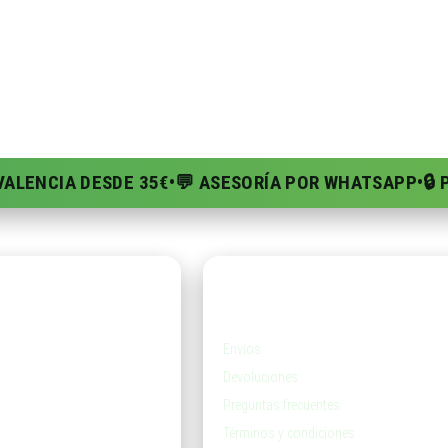
 VALENCIA DESDE 35€
•
💬 ASESORÍA POR WHATSAPP
•
🔒
da
Ayuda
Envíos
Devoluciones
Preguntas frecuentes
Términos y condiciones