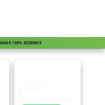
 PAGOS 100% SEGUROS
Contacto
📍
Valencia, España
📞
+34 693 53 67 68
✉️
administracion@valenciagrowshop.com