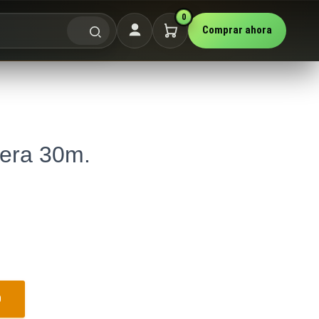
0
Comprar ahora
dera 30m.
O