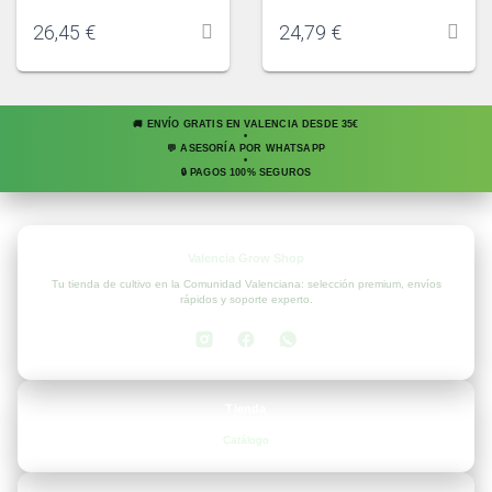
26,45
€
24,79
€
🚚 ENVÍO GRATIS EN VALENCIA DESDE 35€
•
💬 ASESORÍA POR WHATSAPP
•
🔒 PAGOS 100% SEGUROS
Valencia Grow Shop
Tu tienda de cultivo en la Comunidad Valenciana: selección premium, envíos
rápidos y soporte experto.
Tienda
Catálogo