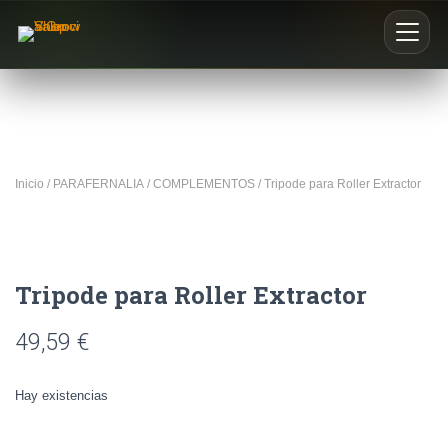
Inicio
Nosotros
Inicio
/
PARAFERNALIA
/
COMPLEMENTOS
/ Tripode para Roller Extractor
Blog
Buscar productos
Tripode para Roller Extractor
0
49,59
€
Hay existencias