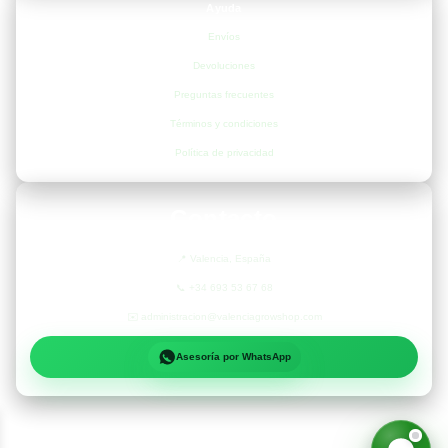
Ayuda
Envíos
Devoluciones
Preguntas frecuentes
Términos y condiciones
Política de privacidad
Contacto
📍
Valencia, España
📞
+34 693 53 67 68
✉️
administracion@valenciagrowshop.com
Asesoría por WhatsApp