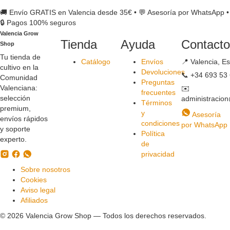
🚚 Envío GRATIS en Valencia desde 35€
•
💬 Asesoría por WhatsApp
•
🔒 Pagos 100% seguros
Valencia Grow
Tienda
Ayuda
Contacto
Shop
Tu tienda de
Catálogo
Envíos
📍
Valencia, E
cultivo en la
Devoluciones
📞
+34 693 53 
Comunidad
Preguntas
Valenciana:
✉️
frecuentes
selección
administracio
Términos
premium,
y
Asesoría
envíos rápidos
condiciones
por WhatsApp
y soporte
Política
experto.
de
privacidad
Sobre nosotros
Cookies
Aviso legal
Afiliados
©
2026
Valencia Grow Shop — Todos los derechos reservados.