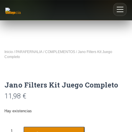
Inicio
Nosotros
Inicio
/
PARAFERNALIA
/
COMPLEMENTOS
/ Jano Filters Kit Juego
Completo
Blog
Buscar productos
Jano Filters Kit Juego Completo
0
11,98
€
Hay existencias