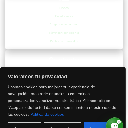
Envíos
Devoluciones
Preguntas frecuentes
Términos y condiciones
Política de privacidad
Contacto
📍
Valencia, España
Valoramos tu privacidad
📞
+34 693 53 67 68
Usamos cookies para mejorar su experiencia de
✉️
administracion@valenciagrowshop.com
navegación, mostrarle anuncios o contenidos
Asesoría por WhatsApp
personalizados y analizar nuestro tráfico. Al hacer clic en
“Aceptar todo” usted da su consentimiento a nuestro uso de
las cookies.
Política de cookies
Sobre nosotros
Cookies
Aviso legal
Afiliados