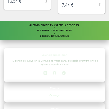
13,64
€
7,44
€
🚚 ENVÍO GRATIS EN VALENCIA DESDE 35€
•
💬 ASESORÍA POR WHATSAPP
•
🔒 PAGOS 100% SEGUROS
Valencia Grow Shop
Tu tienda de cultivo en la Comunidad Valenciana: selección premium, envíos
rápidos y soporte experto.
Tienda
Catálogo
Ayuda