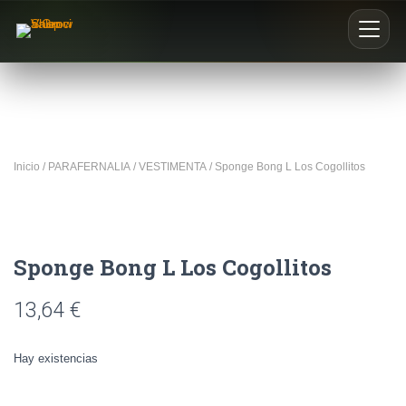
Inicio
Nosotros
Inicio
/
PARAFERNALIA
/
VESTIMENTA
/ Sponge Bong L Los Cogollitos
Blog
Buscar productos
Sponge Bong L Los Cogollitos
0
13,64
€
Hay existencias