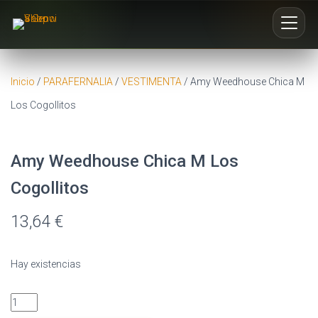
Inicio
Inicio
/
PARAFERNALIA
/
VESTIMENTA
/ Amy Weedhouse Chica M
Los Cogollitos
Nosotros
Blog
Amy Weedhouse Chica M Los
Cogollitos
Buscar productos
0
13,64
€
Hay existencias