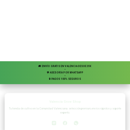
🚚 ENVÍO GRATIS EN VALENCIA DESDE 35€
•
💬 ASESORÍA POR WHATSAPP
•
🔒 PAGOS 100% SEGUROS
Valencia Grow Shop
Tu tienda de cultivo en la Comunidad Valenciana: selección premium, envíos rápidos y soporte
experto.