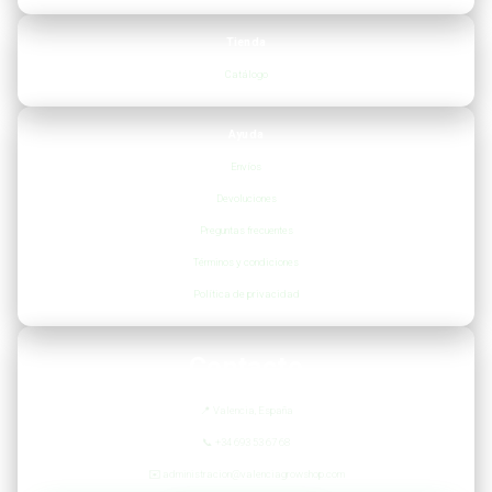
Tienda
Catálogo
Ayuda
Envíos
Devoluciones
Preguntas frecuentes
Términos y condiciones
Política de privacidad
Contacto
📍
Valencia, España
📞
+34 693 53 67 68
✉️
administracion@valenciagrowshop.com