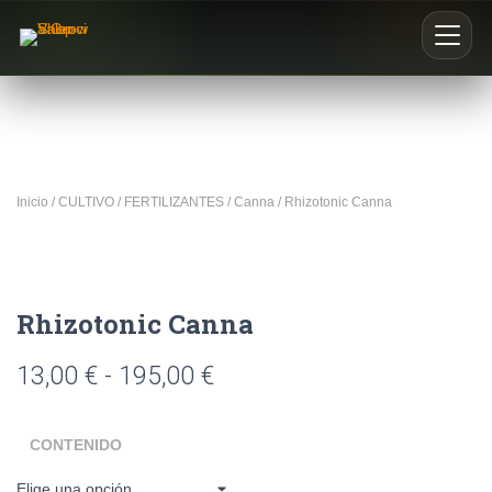
Inicio
Nosotros
Inicio
/
CULTIVO
/
FERTILIZANTES
/
Canna
/ Rhizotonic Canna
Blog
Buscar productos
Rhizotonic Canna
0
13,00
€
-
195,00
€
CONTENIDO