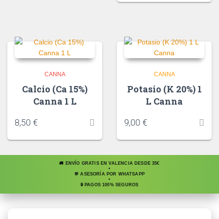
CANNA
CANNA
Calcio (Ca 15%)
Potasio (K 20%) 1
Canna 1 L
L Canna
8,50
€
9,00
€
🚚 ENVÍO GRATIS EN VALENCIA DESDE 35€
•
💬 ASESORÍA POR WHATSAPP
•
🔒 PAGOS 100% SEGUROS