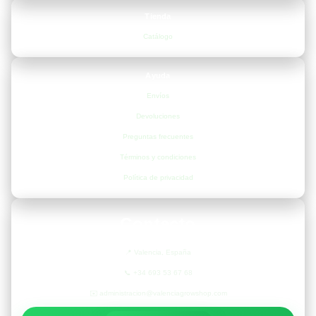
Tienda
Catálogo
Ayuda
Envíos
Devoluciones
Preguntas frecuentes
Términos y condiciones
Política de privacidad
Contacto
📍
Valencia, España
📞
+34 693 53 67 68
✉️
administracion@valenciagrowshop.com