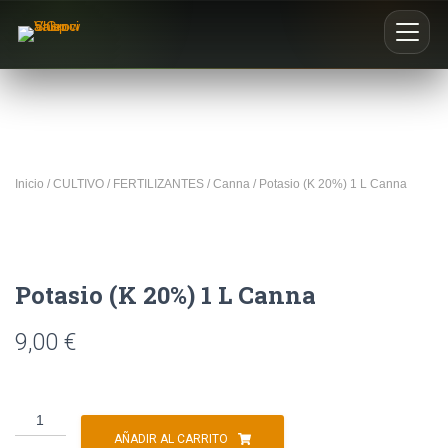
Inicio
Nosotros
Inicio
/
CULTIVO
/
FERTILIZANTES
/
Canna
/ Potasio (K 20%) 1 L Canna
Blog
Buscar productos
Potasio (K 20%) 1 L Canna
0
9,00
€
AÑADIR AL CARRITO