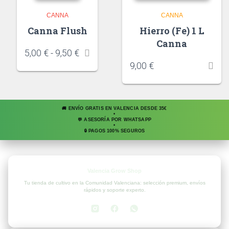
CANNA
CANNA
Canna Flush
Hierro (Fe) 1 L
Canna
5,00
€
-
9,50
€
9,00
€
🚚 ENVÍO GRATIS EN VALENCIA DESDE 35€
•
💬 ASESORÍA POR WHATSAPP
•
🔒 PAGOS 100% SEGUROS
Valencia Grow Shop
Tu tienda de cultivo en la Comunidad Valenciana: selección premium, envíos
rápidos y soporte experto.