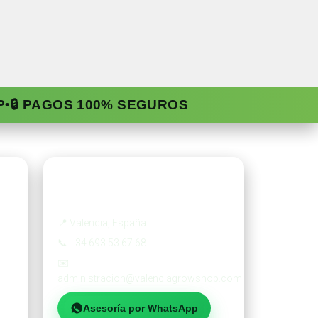
P
•
🔒 PAGOS 100% SEGUROS
Contacto
📍
Valencia, España
📞
+34 693 53 67 68
✉️
administracion@valenciagrowshop.com
Asesoría por WhatsApp