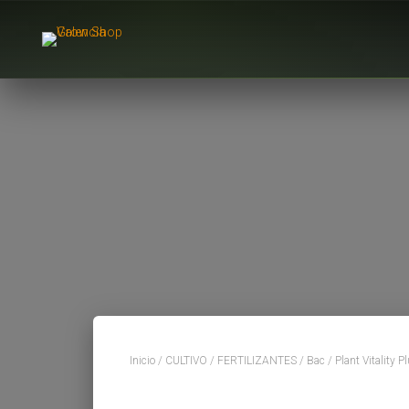
Inicio
/
CULTIVO
/
FERTILIZANTES
/
Bac
/ Plant Vitality 