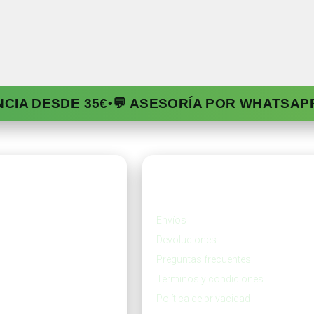
NCIA DESDE 35€
•
💬 ASESORÍA POR WHATSAP
da
Ayuda
Envíos
Devoluciones
Preguntas frecuentes
Términos y condiciones
Política de privacidad