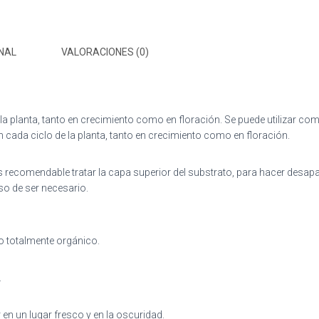
NAL
VALORACIONES (0)
e la planta, tanto en crecimiento como en floración. Se puede utilizar c
 en cada ciclo de la planta, tanto en crecimiento como en floración.
s recomendable tratar la capa superior del substrato, para hacer desapar
so de ser necesario.
o totalmente orgánico.
.
en un lugar fresco y en la oscuridad.