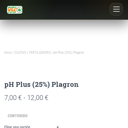
Inicio
Nosotros
Inicio
/
CULTIVO
/
FERTILIZANTES
/ pH Plus (25%) Plagron
Blog
Buscar productos
pH Plus (25%) Plagron
0
7,00
€
-
12,00
€
CONTENIDO