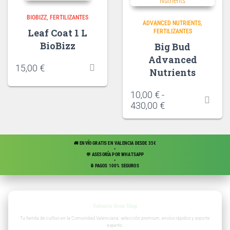
BIOBIZZ
FERTILIZANTES
ADVANCED NUTRIENTS
Leaf Coat 1 L
FERTILIZANTES
BioBizz
Big Bud
Advanced
15,00
€
Nutrients
10,00
€
-
430,00
€
🚚 ENVÍO GRATIS EN VALENCIA DESDE 35€
•
💬 ASESORÍA POR WHATSAPP
•
🔒 PAGOS 100% SEGUROS
Valencia Grow Shop
Tu tienda de cultivo en la Comunidad Valenciana: selección premium, envíos rápidos y soporte
experto.