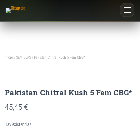
Inicio
Nosotros
Inicio
/
SEMILLAS
/ Pakistan Chitral Kush 5 Fem CBG*
Blog
Buscar productos
Pakistan Chitral Kush 5 Fem CBG*
0
45,45
€
Hay existencias