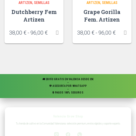
ARTIZEN
SEMILLAS
ARTIZEN
SEMILLAS
Dutchberry Fem
Grape Gorilla
Artizen
Fem. Artizen
38,00
€
-
96,00
€
38,00
€
-
96,00
€
🚚 ENVÍO GRATIS EN VALENCIA DESDE 35€
•
💬 ASESORÍA POR WHATSAPP
•
🔒 PAGOS 100% SEGUROS
Valencia Grow Shop
Tu tienda de cultivo en la Comunidad Valenciana: selección premium, envíos rápidos y soporte experto.