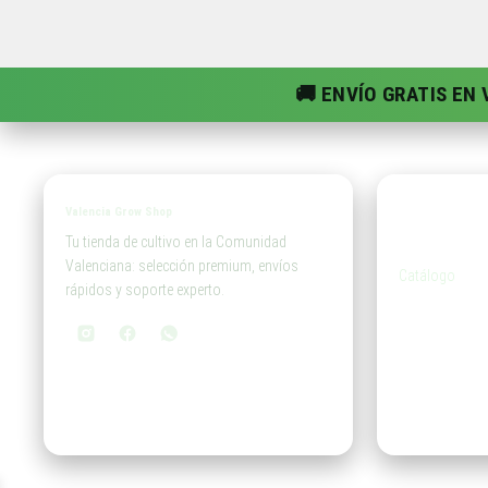
🚚 ENVÍO GRATIS EN
Valencia Grow Shop
Tien
Tu tienda de cultivo en la Comunidad
Valenciana: selección premium, envíos
Catálogo
rápidos y soporte experto.