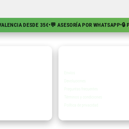
 VALENCIA DESDE 35€
•
💬 ASESORÍA POR WHATSAPP
•
🔒
da
Ayuda
Envíos
Devoluciones
Preguntas frecuentes
Términos y condiciones
Política de privacidad