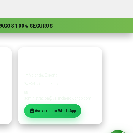
 PAGOS 100% SEGUROS
Contacto
📍
Valencia, España
📞
+34 693 53 67 68
✉️
administracion@valenciagrowshop.com
Asesoría por WhatsApp