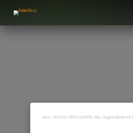
Inicio
/
CULTIVO
/
FERTILIZANTES
/
Bac
/ Organic Starters Kit