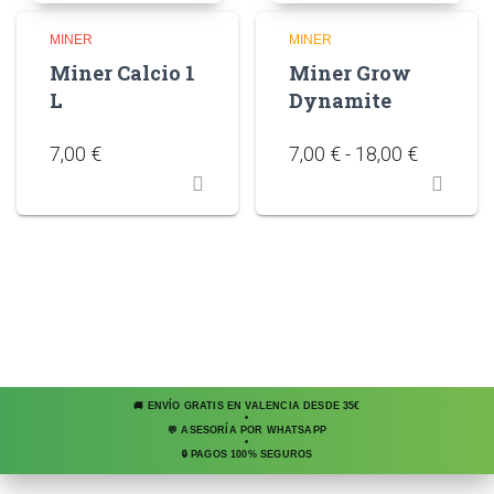
MINER
MINER
Miner Calcio 1
Miner Grow
L
Dynamite
7,00
€
7,00
€
-
18,00
€
🚚 ENVÍO GRATIS EN VALENCIA DESDE 35€
•
💬 ASESORÍA POR WHATSAPP
•
🔒 PAGOS 100% SEGUROS