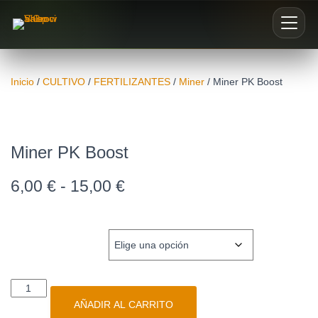
Inicio
Inicio
/
CULTIVO
/
FERTILIZANTES
/
Miner
/ Miner PK Boost
Nosotros
Blog
Miner PK Boost
6,00
€
-
15,00
€
Buscar productos
0
CONTENIDO
AÑADIR AL CARRITO