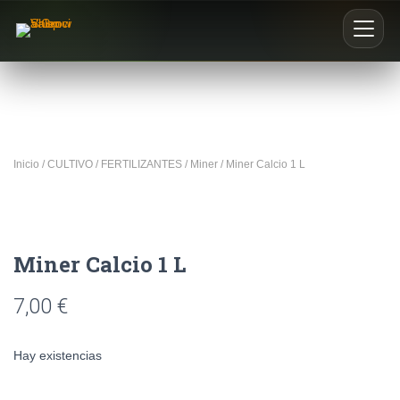
Inicio
Nosotros
Inicio
/
CULTIVO
/
FERTILIZANTES
/
Miner
/ Miner Calcio 1 L
Blog
Buscar productos
Miner Calcio 1 L
0
7,00
€
Hay existencias