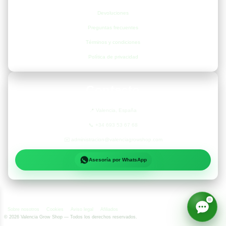
Devoluciones
Preguntas frecuentes
Términos y condiciones
Política de privacidad
Contacto
📍
Valencia, España
📞
+34 693 53 67 68
✉️
administracion@valenciagrowshop.com
Asesoría por WhatsApp
Sobre nosotros
Cookies
Aviso legal
Afiliados
©
2026
Valencia Grow Shop — Todos los derechos reservados.