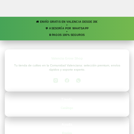
🚚 ENVÍO GRATIS EN VALENCIA DESDE 35€
•
💬 ASESORÍA POR WHATSAPP
•
🔒 PAGOS 100% SEGUROS
Valencia Grow Shop
Tu tienda de cultivo en la Comunidad Valenciana: selección premium, envíos
rápidos y soporte experto.
Tienda
Catálogo
Ayuda
Envíos