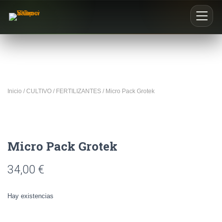
Inicio
Nosotros
Inicio
/
CULTIVO
/
FERTILIZANTES
/ Micro Pack Grotek
Blog
Buscar productos
Micro Pack Grotek
0
34,00
€
Hay existencias