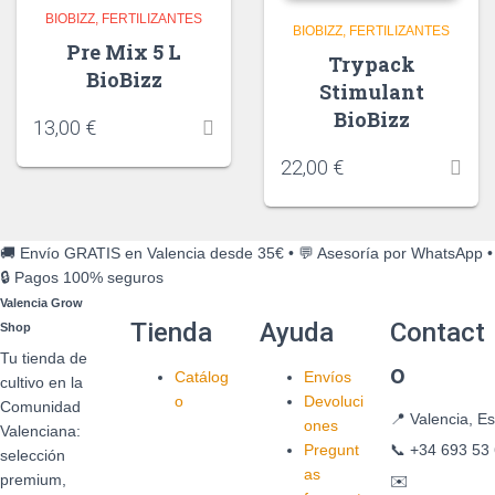
BIOBIZZ
FERTILIZANTES
BIOBIZZ
FERTILIZANTES
Pre Mix 5 L
Trypack
BioBizz
Stimulant
BioBizz
13,00
€
22,00
€
🚚 Envío GRATIS en Valencia desde 35€
•
💬 Asesoría por WhatsApp
•
🔒 Pagos 100% seguros
Valencia Grow
Tienda
Ayuda
Contact
Shop
Tu tienda de
o
Catálog
Envíos
cultivo en la
o
Devoluci
Comunidad
📍
Valencia, E
ones
Valenciana:
Pregunt
📞
+34 693 53 
selección
as
premium,
✉️