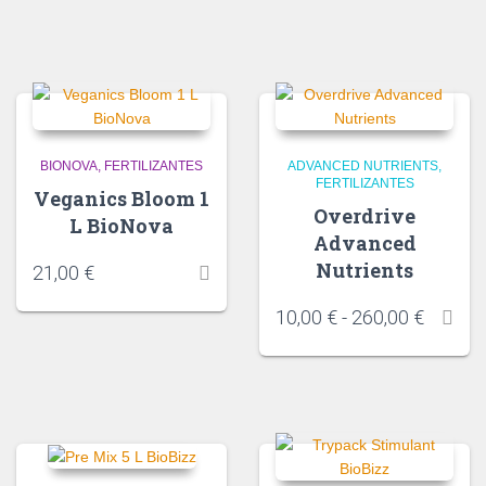
BIONOVA
FERTILIZANTES
ADVANCED NUTRIENTS
FERTILIZANTES
Veganics Bloom 1
Overdrive
L BioNova
Advanced
Nutrients
21,00
€
Rango
10,00
€
-
260,00
€
de
precios
desde
10,00 €
hasta
260,00