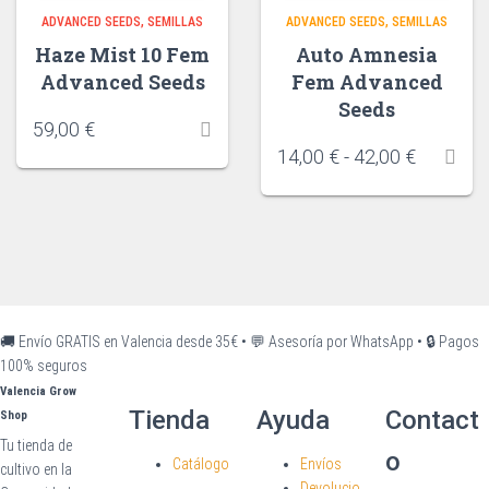
ADVANCED SEEDS
SEMILLAS
ADVANCED SEEDS
SEMILLAS
Haze Mist 10 Fem
Auto Amnesia
Advanced Seeds
Fem Advanced
Seeds
59,00
€
14,00
€
-
42,00
€
🚚 Envío GRATIS en Valencia desde 35€
•
💬 Asesoría por WhatsApp
•
🔒 Pagos
100% seguros
Valencia Grow
Tienda
Ayuda
Contact
Shop
Tu tienda de
o
Catálogo
Envíos
cultivo en la
Devolucio