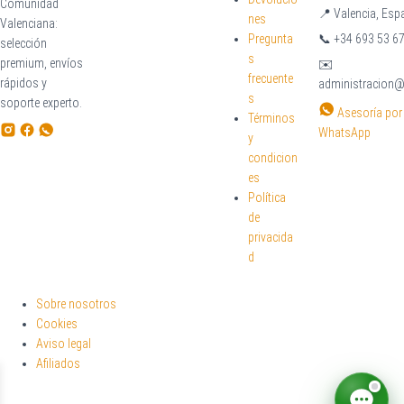
Comunidad
📍
Valencia, Esp
nes
Valenciana:
Pregunta
📞
+34 693 53 67
selección
s
premium, envíos
✉️
frecuente
rápidos y
administracion
s
soporte experto.
Asesoría por
Términos
WhatsApp
y
condicion
es
Política
de
privacida
d
Sobre nosotros
Cookies
Aviso legal
Afiliados