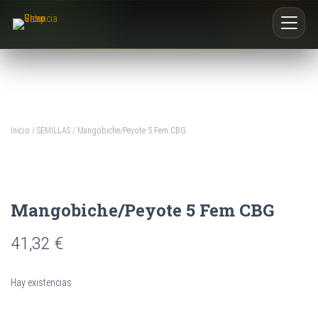
Inicio
Nosotros
Inicio
/
SEMILLAS
/ Mangobiche/Peyote 5 Fem CBG
Blog
Buscar productos
Mangobiche/Peyote 5 Fem CBG
0
41,32
€
Hay existencias