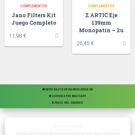
COMPLEMENTOS
COMPLEMENTOS
Jano Filters Kit
Z ARTIC Eje
Juego Completo
139mm
Monopatín – 2u
11,98
€
26,45
€
🚚 ENVÍO GRATIS EN VALENCIA DESDE 35€
•
💬 ASESORÍA POR WHATSAPP
•
🔒 PAGOS 100% SEGUROS
Valencia Grow Shop
Tu tienda de cultivo en la Comunidad Valenciana: selección premium, envíos rápidos y soporte experto.