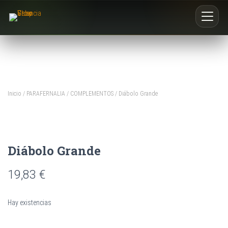
Inicio
Nosotros
Inicio
/
PARAFERNALIA
/
COMPLEMENTOS
/ Diábolo Grande
Blog
Buscar productos
Diábolo Grande
0
19,83
€
Hay existencias