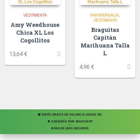
VESTIMENTA
PARAFERNALIA
VESTIMENTA
Amy Weedhouse
Braguitas
Chica XL Los
Capitán
Cogollitos
Marihuana Talla
L
13,64
€
4,96
€
🚚 ENVÍO GRATIS EN VALENCIA DESDE 35€
•
💬 ASESORÍA POR WHATSAPP
•
🔒 PAGOS 100% SEGUROS