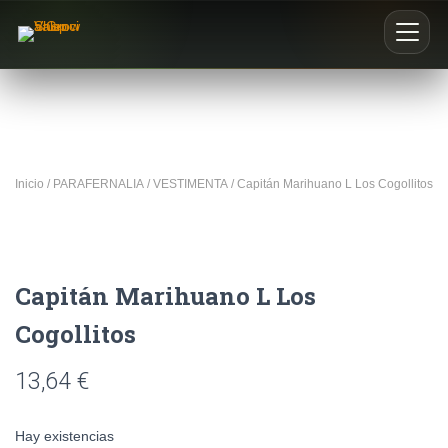
Inicio
Nosotros
Inicio
/
PARAFERNALIA
/
VESTIMENTA
/ Capitán Marihuano L Los Cogollitos
Blog
Buscar productos
Capitán Marihuano L Los
0
Cogollitos
13,64
€
Hay existencias