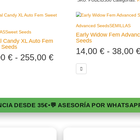
SKU:
PUBLIBS50
Categorías:
P
Advanced Seeds
SEMILLAS
AS
Sweet Seeds
Early Widow Fem Advan
Seeds
al Candy XL Auto Fem
 Seeds
14,00
€
-
38,00
00
€
-
255,00
€
NCIA DESDE 35€
•
💬 ASESORÍA POR WHATSAP
da
Ayuda