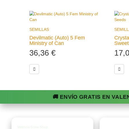
SEMILLAS
SEMILL
Devilmatic (Auto) 5 Fem
Cryst
Ministry of Can
Sweet
36,36
€
17,
🚚 ENVÍO GRATIS EN VALE
Tien
Valencia Grow Shop