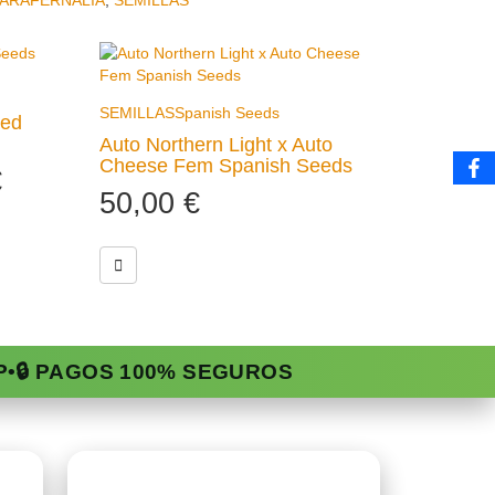
ARAFERNALIA
,
SEMILLAS
SEMILLAS
Spanish Seeds
ced
Auto Northern Light x Auto
Cheese Fem Spanish Seeds
€
50,00
€
P
•
🔒 PAGOS 100% SEGUROS
Contacto