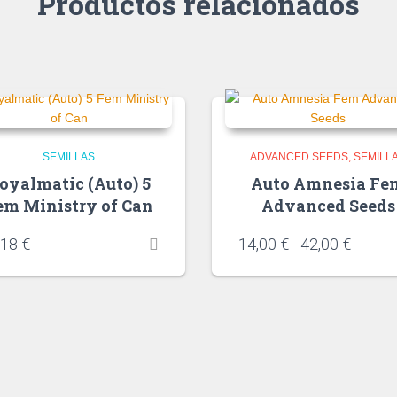
Productos relacionados
SEMILLAS
ADVANCED SEEDS
SEMILL
oyalmatic (Auto) 5
Auto Amnesia Fe
em Ministry of Can
Advanced Seeds
,18
€
14,00
€
-
42,00
€