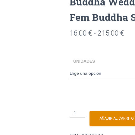
Buddha Wedd
Fem Buddha 
16,00
€
-
215,00
€
UNIDADES
AÑADIR AL CARRITO