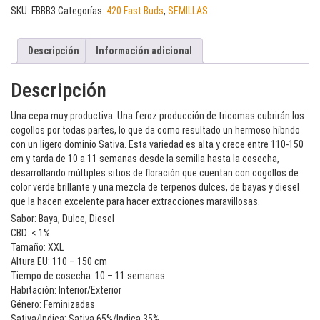
SKU:
FBBB3
Categorías:
420 Fast Buds
,
SEMILLAS
Descripción
Información adicional
Descripción
Una cepa muy productiva. Una feroz producción de tricomas cubrirán los
cogollos por todas partes, lo que da como resultado un hermoso híbrido
con un ligero dominio Sativa. Esta variedad es alta y crece entre 110-150
cm y tarda de 10 a 11 semanas desde la semilla hasta la cosecha,
desarrollando múltiples sitios de floración que cuentan con cogollos de
color verde brillante y una mezcla de terpenos dulces, de bayas y diesel
que la hacen excelente para hacer extracciones maravillosas.
Sabor: Baya, Dulce, Diesel
CBD: < 1%
Tamaño: XXL
Altura EU: 110 – 150 cm
Tiempo de cosecha: 10 – 11 semanas
Habitación: Interior/Exterior
Género: Feminizadas
Sativa/Indica: Sativa 65%/Indica 35%