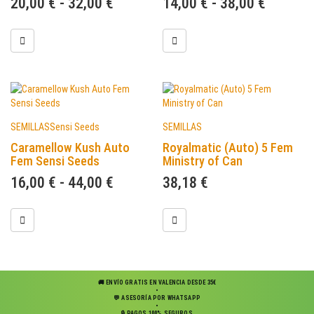
20,00
€
-
32,00
€
14,00
€
-
38,00
€
SEMILLAS
Sensi Seeds
SEMILLAS
Caramellow Kush Auto
Royalmatic (Auto) 5 Fem
Fem Sensi Seeds
Ministry of Can
16,00
€
-
44,00
€
38,18
€
🚚 ENVÍO GRATIS EN VALENCIA DESDE 35€
•
💬 ASESORÍA POR WHATSAPP
•
🔒 PAGOS 100% SEGUROS