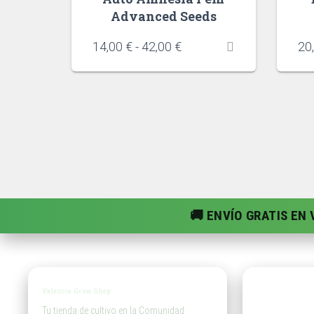
Advanced Seeds
14,00
€
-
42,00
€
20
🚚 ENVÍO GRATIS EN
Valencia Grow Shop
Tien
Tu tienda de cultivo en la Comunidad