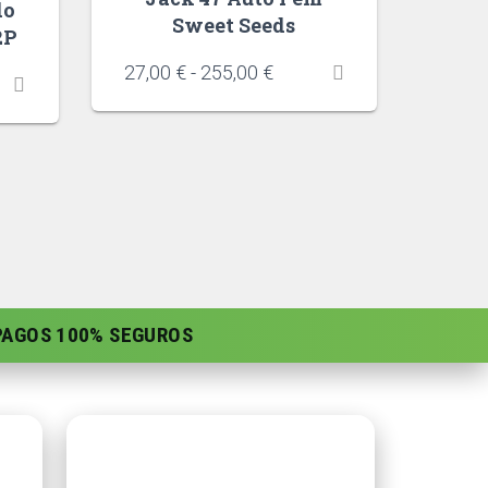
do
Sweet Seeds
2P
27,00
€
-
255,00
€
 PAGOS 100% SEGUROS
Contacto