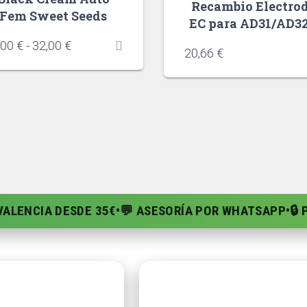
Recambio Electro
Fem Sweet Seeds
EC para AD31/AD3
,00
€
-
32,00
€
20,66
€
 VALENCIA DESDE 35€
•
💬 ASESORÍA POR WHATSAPP
•
🔒
da
Ayuda