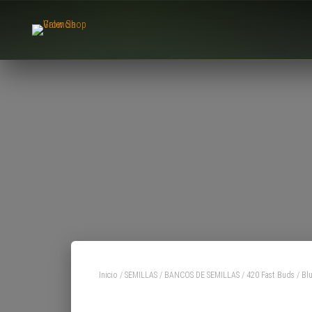
Inicio
/
SEMILLAS
/
BANCOS DE SEMILLAS
/
420 Fast Buds
/ Bl