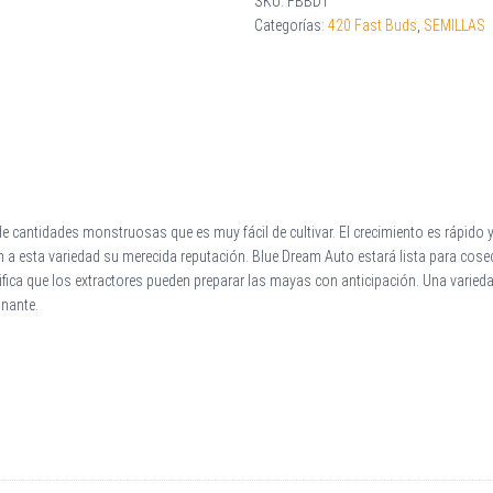
SKU:
FBBD1
Categorías:
420 Fast Buds
,
SEMILLAS
de cantidades monstruosas que es muy fácil de cultivar. El crecimiento es rápido
dan a esta variedad su merecida reputación. Blue Dream Auto estará lista para co
gnifica que los extractores pueden preparar las mayas con anticipación. Una vari
inante.