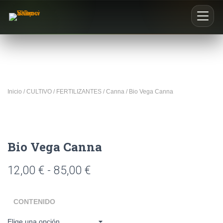
Inicio
Nosotros
Inicio
/
CULTIVO
/
FERTILIZANTES
/
Canna
/ Bio Vega Canna
Blog
Buscar productos
Bio Vega Canna
0
12,00
€
-
85,00
€
CONTENIDO