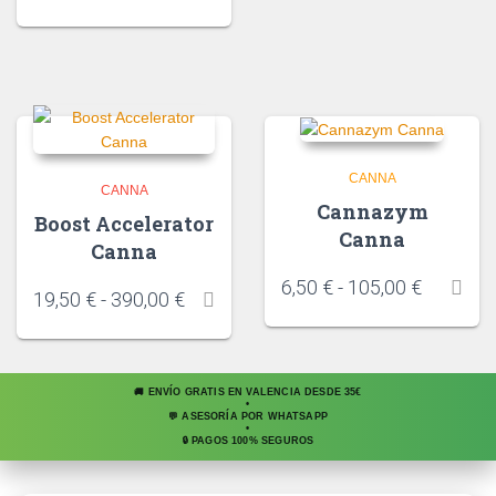
CANNA
CANNA
Cannazym
Boost Accelerator
Canna
Canna
6,50
€
-
105,00
€
19,50
€
-
390,00
€
🚚 ENVÍO GRATIS EN VALENCIA DESDE 35€
•
💬 ASESORÍA POR WHATSAPP
•
🔒 PAGOS 100% SEGUROS