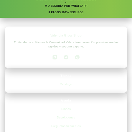
•
💬 ASESORÍA POR WHATSAPP
•
🔒 PAGOS 100% SEGUROS
Valencia Grow Shop
Tu tienda de cultivo en la Comunidad Valenciana: selección premium, envíos
rápidos y soporte experto.
Tienda
Catálogo
Ayuda
Envíos
Devoluciones
Preguntas frecuentes