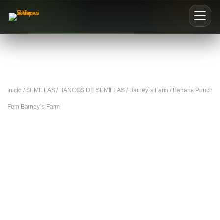
Inicio
Nosotros
Inicio
/
SEMILLAS
/
BANCOS DE SEMILLAS
/
Barney`s Farm
/ Banana Punch
Blog
Fem Barney´s Farm
Buscar productos
0