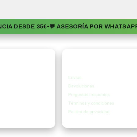
NCIA DESDE 35€
•
💬 ASESORÍA POR WHATSAP
da
Ayuda
Envíos
Devoluciones
Preguntas frecuentes
Términos y condiciones
Política de privacidad