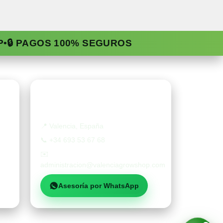
P
•
🔒 PAGOS 100% SEGUROS
Contacto
📍
Valencia, España
📞
+34 693 53 67 68
✉️
administracion@valenciagrowshop.com
Asesoría por WhatsApp