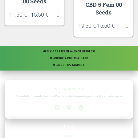
00 Seeds
CBD 5 Fem 00
Seeds
11,50
€
-
15,50
€
19,50
€
15,50
€
🚚 ENVÍO GRATIS EN VALENCIA DESDE 35€
•
💬 ASESORÍA POR WHATSAPP
•
🔒 PAGOS 100% SEGUROS
Valencia Grow Shop
Tu tienda de cultivo en la Comunidad Valenciana: selección premium, envíos rápidos y soporte experto.
Tienda
Catálogo