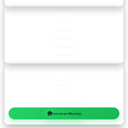
Ayuda
Envíos
Devoluciones
Preguntas frecuentes
Términos y condiciones
Política de privacidad
Contacto
📍
Valencia, España
📞
+34 693 53 67 68
✉️
administracion@valenciagrowshop.com
Asesoría por WhatsApp