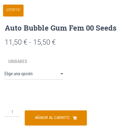
o
¡OFERTA!
s
Auto Bubble Gum Fem 00 Seeds
11,50
€
-
15,50
€
UNIDADES
AÑADIR AL CARRITO