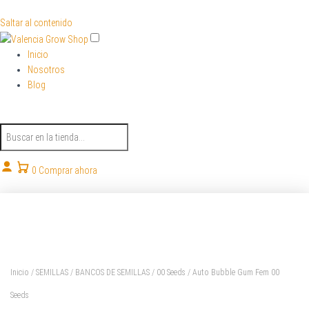
Saltar al contenido
Inicio
Nosotros
Blog
B
u
s
c
0
Comprar ahora
a
r
p
r
o
d
u
Inicio
/
SEMILLAS
/
BANCOS DE SEMILLAS
/
00 Seeds
/ Auto Bubble Gum Fem 00
c
Seeds
t