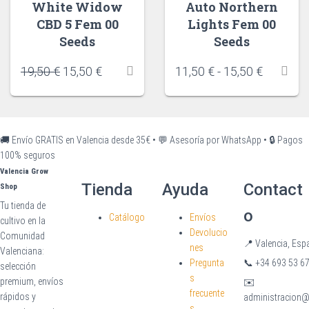
White Widow
Auto Northern
CBD 5 Fem 00
Lights Fem 00
Seeds
Seeds
19,50
€
15,50
€
11,50
€
-
15,50
€
🚚 Envío GRATIS en Valencia desde 35€
•
💬 Asesoría por WhatsApp
•
🔒 Pagos
100% seguros
Valencia Grow
Tienda
Ayuda
Contact
Shop
Tu tienda de
o
Catálogo
Envíos
cultivo en la
Devolucio
Comunidad
📍
Valencia, Esp
nes
Valenciana:
Pregunta
📞
+34 693 53 67
selección
s
premium, envíos
✉️
frecuente
rápidos y
administracion
s