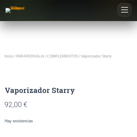
Inicio
Nosotros
Inicio
/
PARAFERNALIA
/
COMPLEMENTOS
/ Vaporizador Starry
Blog
Buscar productos
Vaporizador Starry
0
92,00
€
Hay existencias