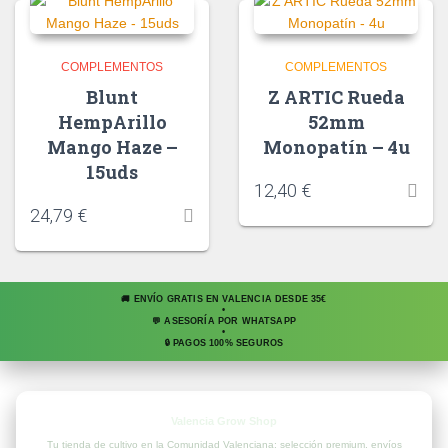
COMPLEMENTOS
COMPLEMENTOS
Blunt
Z ARTIC Rueda
HempArillo
52mm
Mango Haze –
Monopatín – 4u
15uds
12,40
€
24,79
€
🚚 ENVÍO GRATIS EN VALENCIA DESDE 35€
•
💬 ASESORÍA POR WHATSAPP
•
🔒 PAGOS 100% SEGUROS
Valencia Grow Shop
Tu tienda de cultivo en la Comunidad Valenciana: selección premium, envíos