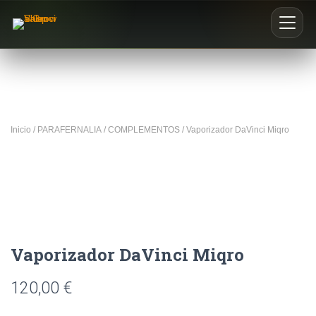
Inicio
Nosotros
Inicio
/
PARAFERNALIA
/
COMPLEMENTOS
/ Vaporizador DaVinci Miqro
Blog
Buscar productos
0
Vaporizador DaVinci Miqro
120,00
€