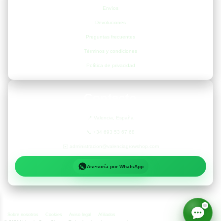
Envíos
Devoluciones
Preguntas frecuentes
Términos y condiciones
Política de privacidad
Contacto
📍
Valencia, España
📞
+34 693 53 67 68
✉️
administracion@valenciagrowshop.com
Asesoría por WhatsApp
Sobre nosotros
Cookies
Aviso legal
Afiliados