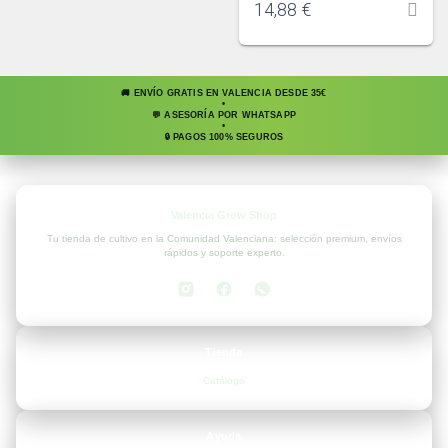
14,88
€
🚚 ENVÍO GRATIS EN VALENCIA DESDE 35€
•
💬 ASESORÍA POR WHATSAPP
•
🔒 PAGOS 100% SEGUROS
Valencia Grow Shop
Tu tienda de cultivo en la Comunidad Valenciana: selección premium, envíos
rápidos y soporte experto.
Tienda
Catálogo
Ayuda