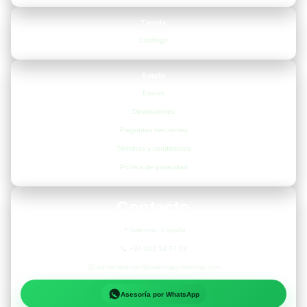
Tienda
Catálogo
Ayuda
Envíos
Devoluciones
Preguntas frecuentes
Términos y condiciones
Política de privacidad
Contacto
📍
Valencia, España
📞
+34 693 53 67 68
✉️
administracion@valenciagrowshop.com
Asesoría por WhatsApp