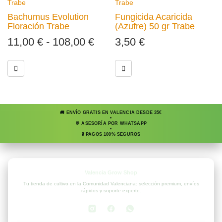
Trabe
Trabe
Bachumus Evolution
Fungicida Acaricida
Floración Trabe
(Azufre) 50 gr Trabe
11,00
€
-
108,00
€
3,50
€
🚚 ENVÍO GRATIS EN VALENCIA DESDE 35€
•
💬 ASESORÍA POR WHATSAPP
•
🔒 PAGOS 100% SEGUROS
Valencia Grow Shop
Tu tienda de cultivo en la Comunidad Valenciana: selección premium, envíos
rápidos y soporte experto.