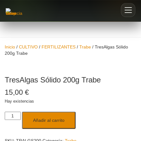
Inicio
Inicio
/
CULTIVO
/
FERTILIZANTES
/
Trabe
/ TresAlgas Sólido
Nosotros
200g Trabe
Blog
TresAlgas Sólido 200g Trabe
Buscar productos
15,00
€
0
Hay existencias
Añadir al carrito
SKU:
TRALGS200
Categoría:
Trabe