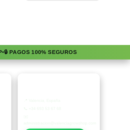
P
•
🔒 PAGOS 100% SEGUROS
Contacto
📍
Valencia, España
📞
+34 693 53 67 68
✉️
administracion@valenciagrowshop.com