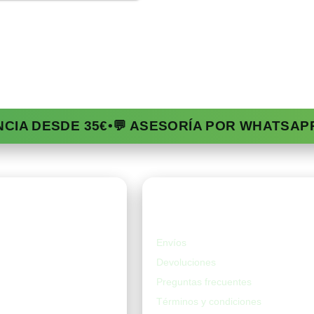
NCIA DESDE 35€
•
💬 ASESORÍA POR WHATSAP
da
Ayuda
Envíos
Devoluciones
Preguntas frecuentes
Términos y condiciones