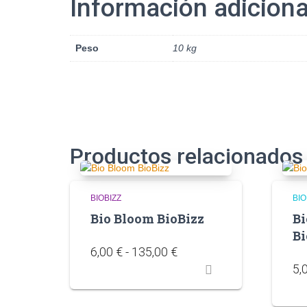
Información adiciona
Peso
10 kg
Productos relacionados
BIOBIZZ
BIO
Bio Bloom BioBizz
B
Bi
6,00
€
-
135,00
€
5,