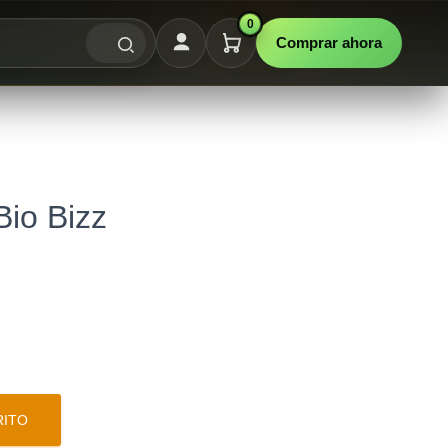
0
Comprar ahora
io Bizz
RITO