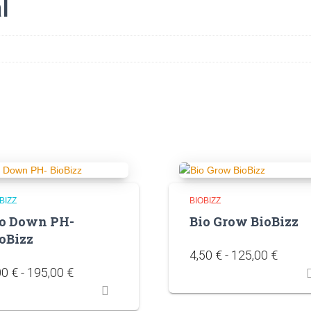
l
BIZZ
BIOBIZZ
io Down PH-
Bio Grow BioBizz
oBizz
4,50
€
-
125,00
€
00
€
-
195,00
€