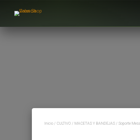
Inicio
/
CULTIVO
/
MACETAS Y BANDEJAS
/ Soporte Mes