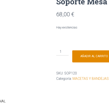
Soporte Mesa
68,00
€
Hay existencias
Soporte
Mesa
AÑADIR AL CARRITO
120x120x(43-
45cm)
cantidad
SKU:
SOP120
Categoría:
MACETAS Y BANDEJAS
NAL